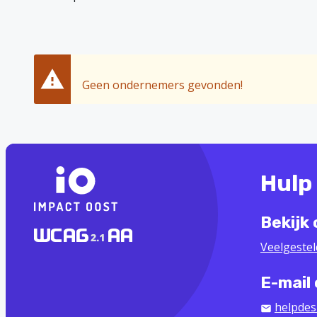
Geen ondernemers gevonden!
Hulp
Bekijk
Veelgeste
E-mail
helpdes