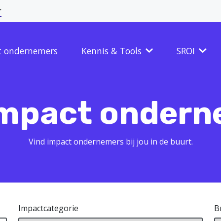
r
t ondernemers
Kennis & Tools
SROI
impact ondern
Vind impact ondernemers bij jou in de buurt.
Impactcategorie
B