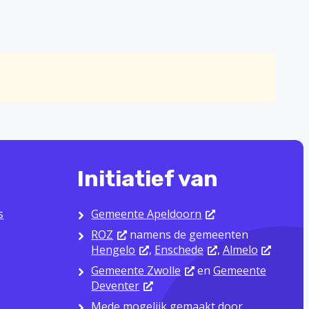
Initiatief van
s
Gemeente Apeldoorn
ROZ
namens de gemeenten
Hengelo
,
Enschede
,
Almelo
Gemeente Zwolle
en
Gemeente
Deventer
Mede mogelijk gemaakt door