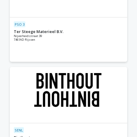
PSO 3
Ter Steege Materieel B.V.
Nijverheidsstraat 39
7461AD Rijssen
SENL