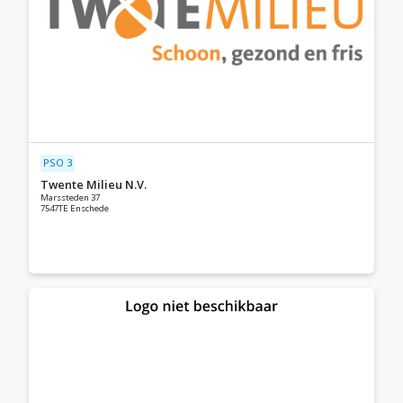
PSO 3
Twente Milieu N.V.
Marssteden 37
7547TE Enschede