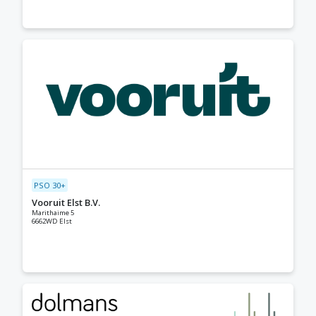
PSO 30+
Vooruit Elst B.V.
Marithaime 5
6662WD Elst