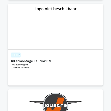
PSO 2
Intermontage Leurink B.V.
Twelloseweg 93
7396BM Terwolde