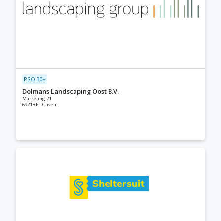
PSO 30+
Dolmans Landscaping Oost B.V.
Marketing 21
6921RE Duiven