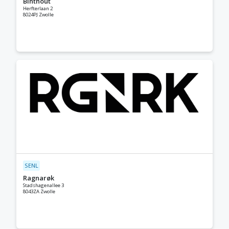
Binthout
Herfterlaan 2
8024PJ Zwolle
SENL
Ragnarøk
Stadshagenallee 3
8043ZA Zwolle