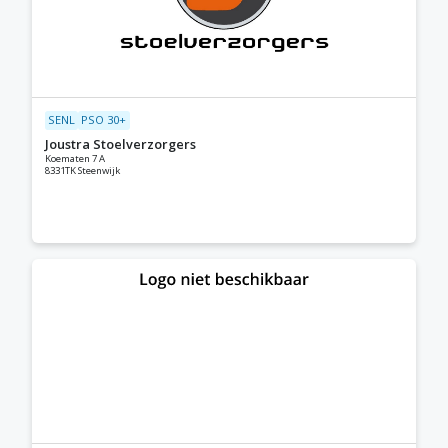
SENL
PSO 30+
Joustra Stoelverzorgers
Koematen 7 A
8331TK Steenwijk