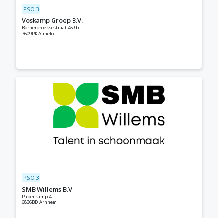
PSO 3
Voskamp Groep B.V.
Bornerbroeksestraat 459 b
7609PK Almelo
PSO 3
SMB Willems B.V.
Papenkamp 4
6836BD Arnhem