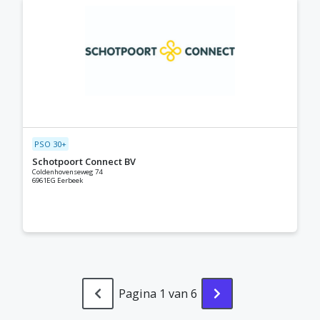
PSO 30+
Schotpoort Connect BV
Coldenhovenseweg 74
6961EG Eerbeek
Pagina 1 van 6