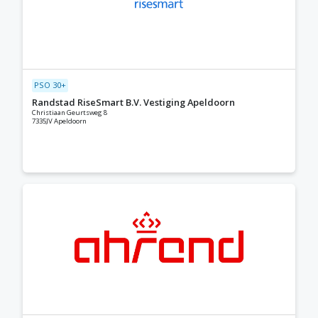
PSO 30+
Randstad RiseSmart B.V. Vestiging Apeldoorn
Christiaan Geurtsweg 8
7335JV Apeldoorn