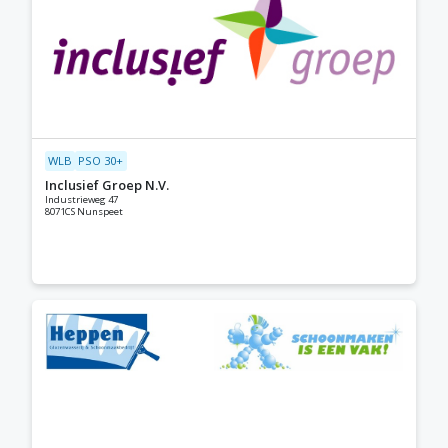
WLB
PSO 30+
Inclusief Groep N.V.
Industrieweg 47
8071CS Nunspeet