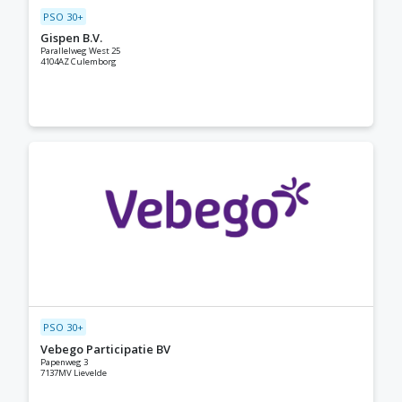
PSO 30+
Gispen B.V.
Parallelweg West 25
4104AZ Culemborg
PSO 30+
Vebego Participatie BV
Papenweg 3
7137MV Lievelde