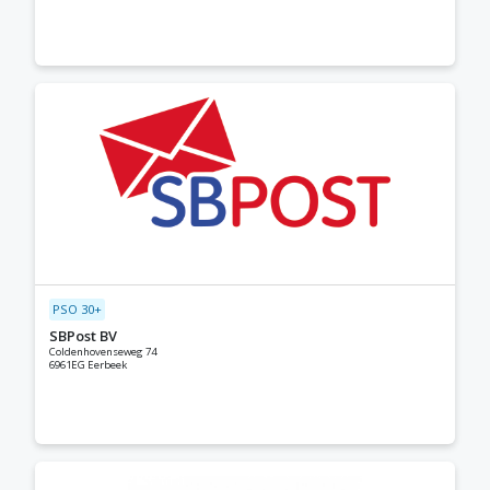
PSO 30+
SBPost BV
Coldenhovenseweg 74
6961EG Eerbeek