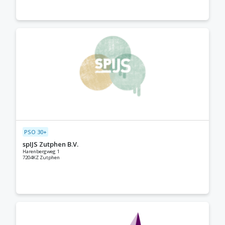
PSO 30+
spIJS Zutphen B.V.
Harenbergweg 1
7204KZ Zutphen