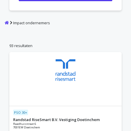
Home
Impact ondernemers
93 resultaten
PSO 30+
Randstad RiseSmart B.V. Vestiging Doetinchem
Raadhuisstraat 6
7001EW Doetinchem