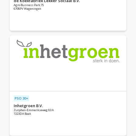
de Koekfabriek Lekker Sociaal B.V.
Agro Business Park 75
6708PV Wageningen
PSO 30+
Inhetgroen B.V.
Zutphen-Emmerikseweg 83 A
7223DA Baak