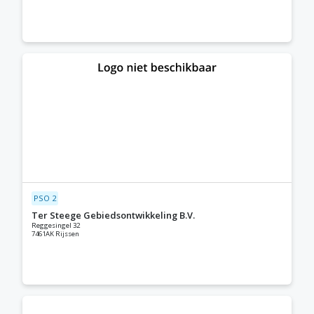
PSO 2
Ter Steege Gebiedsontwikkeling B.V.
Reggesingel 32
7461AK Rijssen