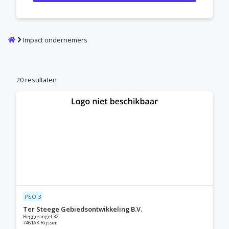
Home
Impact ondernemers
20 resultaten
PSO 3
Ter Steege Gebiedsontwikkeling B.V.
Reggesingel 32
7461AK Rijssen