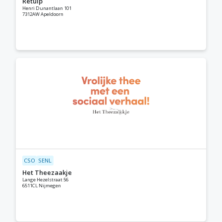
Retulp
Henri Dunantlaan 101
7312AW Apeldoorn
CSO
SENL
Het Theezaakje
Lange Hezelstraat 56
6511CL Nijmegen