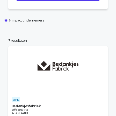
Home
Impact ondernemers
7 resultaten
SENL
Bedankjesfabriek
Eiffelstraat 42
8013RT Zwolle