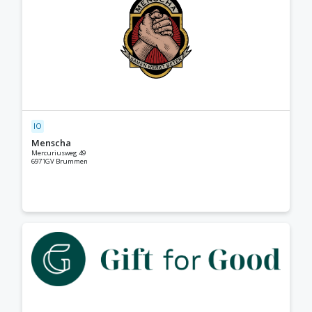
IO
Menscha
Mercuriusweg 49
6971GV Brummen