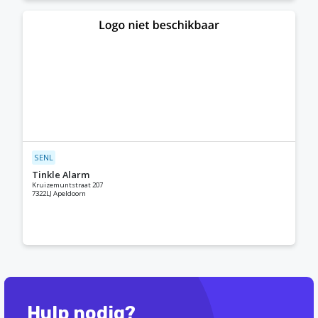
SENL
Tinkle Alarm
Kruizemuntstraat 207
7322LJ Apeldoorn
Hulp nodig?