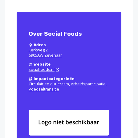
Over Social Foods
Adres
Kerkweg 2
6905AW Zevenaar
Website
socialfoods.nl
Impactcategorieën
Circulair en duurzaam
,
Arbeidsparticipatie
,
Voedseltransitie