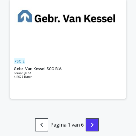
PSO 2
Gebr. Van Kessel SCO B.V.
Kornedijk 7 A
4116CE Buren
Pagina 1 van 6