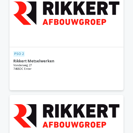
PSO 2
Rikkert Metselwerken
Vonderweg 27
7468DC Enter