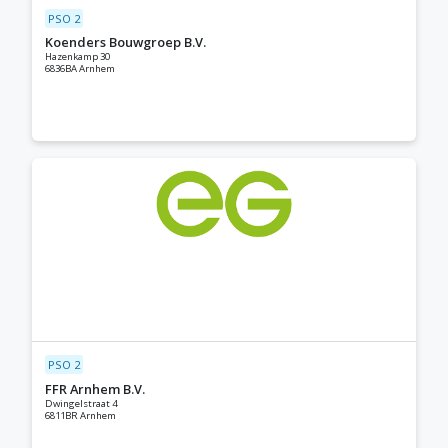
PSO 2
Koenders Bouwgroep B.V.
Hazenkamp 30
6836BA Arnhem
PSO 2
FFR Arnhem B.V.
Dwingelstraat 4
6811BR Arnhem