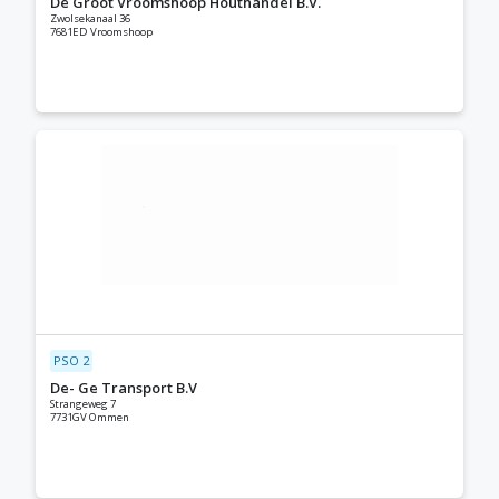
De Groot Vroomshoop Houthandel B.V.
Zwolsekanaal 36
7681ED Vroomshoop
PSO 2
De- Ge Transport B.V
Strangeweg 7
7731GV Ommen