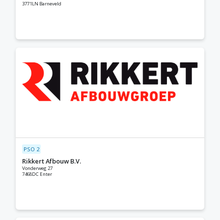
3771LN Barneveld
PSO 2
Rikkert Afbouw B.V.
Vonderweg 27
7468DC Enter