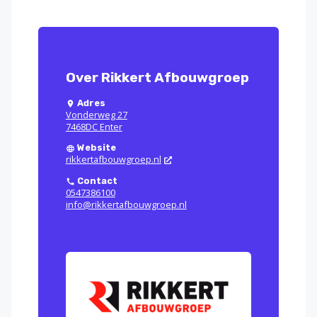
Over Rikkert Afbouwgroep
Adres
Vonderweg 27
7468DC Enter
Website
rikkertafbouwgroep.nl
Contact
0547386100
info@rikkertafbouwgroep.nl