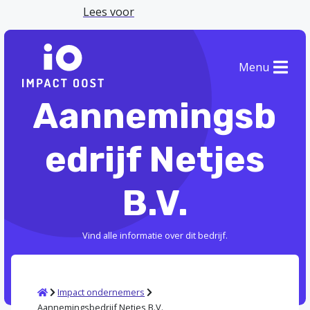
Lees voor
Menu
Aannemingsb
edrijf Netjes
B.V.
Vind alle informatie over dit bedrijf.
Home
Impact ondernemers
Aannemingsbedrijf Netjes B.V.