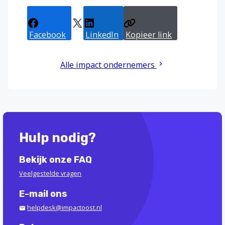
Facebook
X
LinkedIn
Kopieer link
Alle impact ondernemers
Hulp nodig?
Bekijk onze FAQ
Veelgestelde vragen
E-mail ons
helpdesk@impactoost.nl