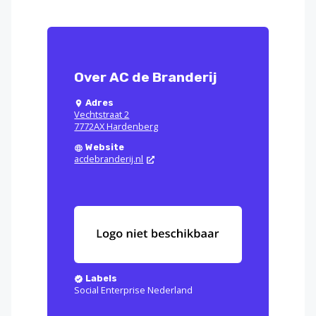
Over AC de Branderij
Adres
Vechtstraat 2
7772AX Hardenberg
Website
acdebranderij.nl
Labels
Social Enterprise Nederland