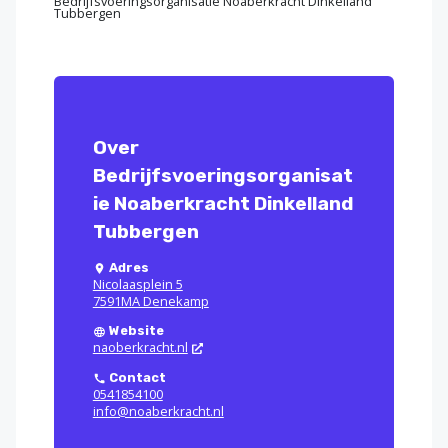
Bedrijfsvoeringsorganisatie Noaberkracht Dinkelland
Tubbergen
Over
Bedrijfsvoeringsorganisat
ie Noaberkracht Dinkelland
Tubbergen
Adres
Nicolaasplein 5
7591MA Denekamp
Website
naoberkracht.nl
Contact
0541854100
info@noaberkracht.nl