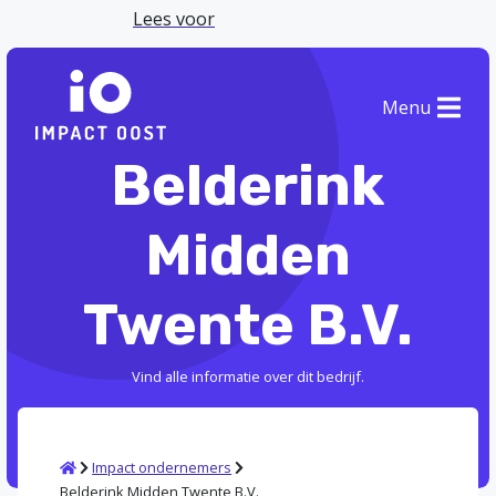
Lees voor
Menu
Belderink
Midden
Twente B.V.
Vind alle informatie over dit bedrijf.
Home
Impact ondernemers
Belderink Midden Twente B.V.