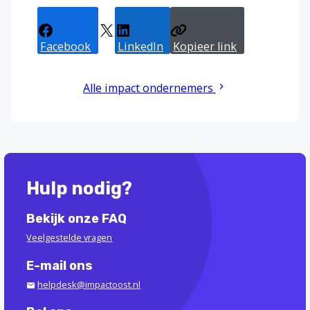
Facebook
X
LinkedIn
Kopieer link
Alle impact ondernemers
Hulp nodig?
Bekijk onze FAQ
Veelgestelde vragen
E-mail ons
helpdesk@impactoost.nl