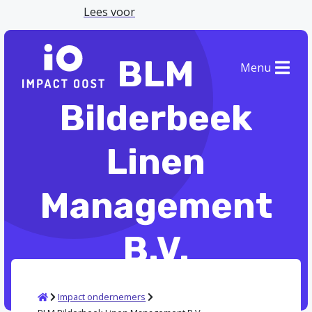
Lees voor
BLM
Menu
Bilderbeek
Linen
Management
B.V.
Vind alle informatie over dit bedrijf.
Home
Impact ondernemers