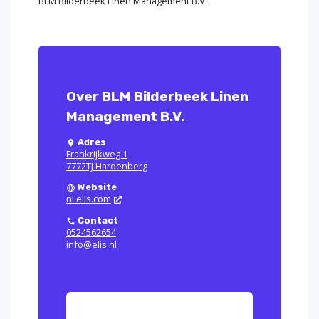
BLM Bilderbeek Linen Management B.V.
Over BLM Bilderbeek Linen
Management B.V.
Adres
Frankrijkweg 1
7772TJ Hardenberg
Website
nl.elis.com
Contact
0524562654
info@elis.nl