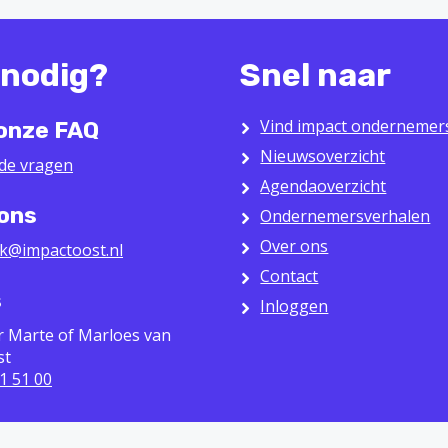
 nodig?
Snel naar
Vind impact ondernemer
 onze FAQ
Nieuwsoverzicht
lde vragen
Agendaoverzicht
 ons
Ondernemersverhalen
Over ons
k@impactoost.nl
Contact
s
Inloggen
r Marte of Marloes van
st
1 51 00