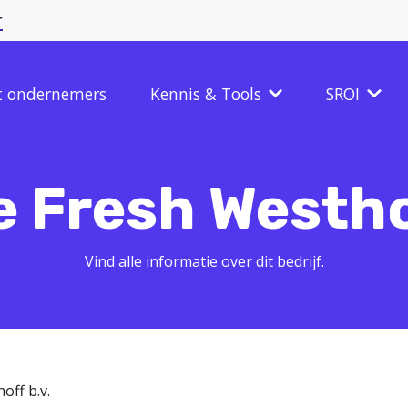
r
t ondernemers
Kennis & Tools
SROI
e Fresh Westhof
Vind alle informatie over dit bedrijf.
off b.v.