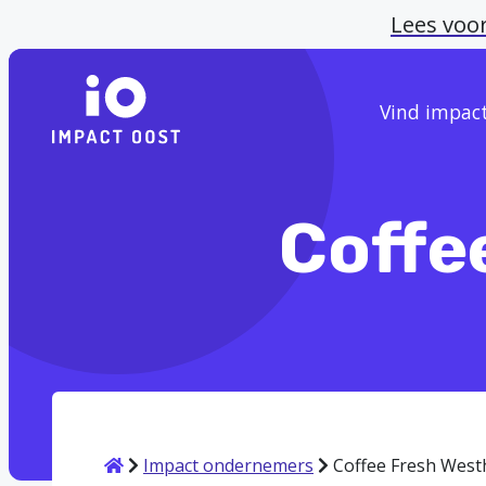
Lees voo
Vind impac
Coffe
Home
Impact ondernemers
Coffee Fresh Westh