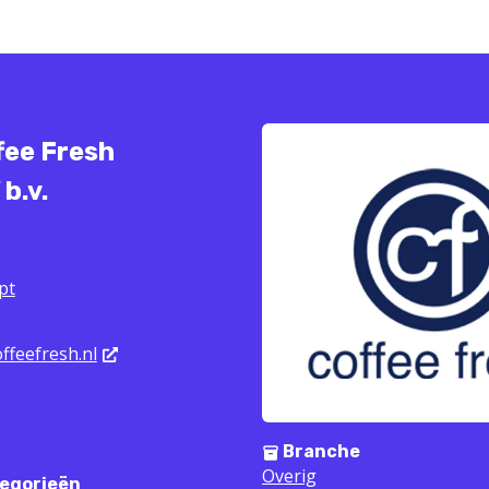
fee Fresh
b.v.
pt
ffeefresh.nl
Branche
Overig
egorieën