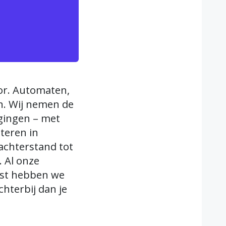
oor. Automaten,
n. Wij nemen de
igingen – met
steren in
chterstand tot
 Al onze
mst hebben we
hterbij dan je