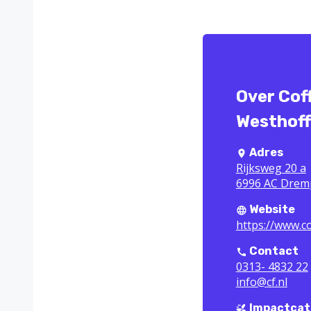
Over Cof
Westhoff 
Adres
Rijksweg 20 a
6996 AC Drem
Website
https://www.co
Contact
0313- 4832 22
info@cf.nl
Impactcat