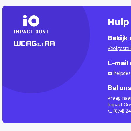
Hulp
Bekijk
Veelgeste
E-mail
helpdes
Bel on
Vraag naa
Impact Oo
(074) 24