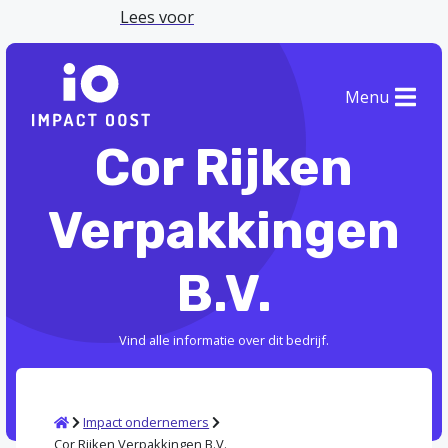
Lees voor
Menu
Cor Rijken
Verpakkingen
B.V.
Vind alle informatie over dit bedrijf.
Home
Impact ondernemers
Cor Rijken Verpakkingen B.V.