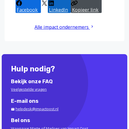
Facebook
X
LinkedIn
Kopieer link
Alle impact ondernemers
Hulp nodig?
Bekijk onze FAQ
Veelgestelde vragen
E-mail ons
helpdesk@impactoost.nl
Bel ons
Vraag naar Marte of Marloes van Impact Oost