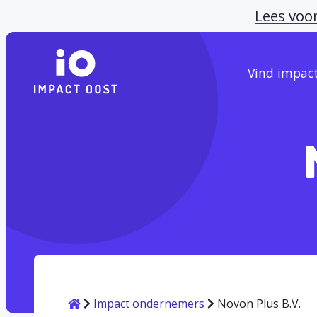
Lees voo
Vind impac
Home
Impact ondernemers
Novon Plus B.V.