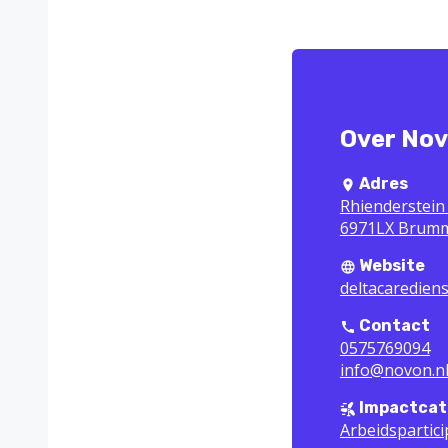
Over Nov
Adres
Rhienderstein
6971LX Brum
Website
deltacarediens
Contact
0575769094
info@novon.n
Impactcat
Arbeidspartici