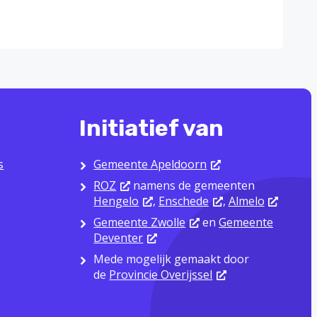
Initiatief van
s
Gemeente Apeldoorn
ROZ
namens de gemeenten
Hengelo
,
Enschede
,
Almelo
Gemeente Zwolle
en
Gemeente
Deventer
Mede mogelijk gemaakt door
de
Provincie Overijssel