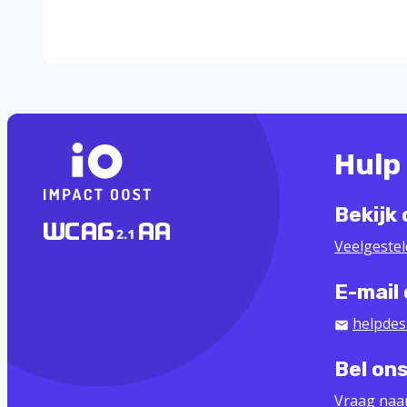
Hulp
Bekijk
Veelgeste
E-mail
helpdes
Bel on
Vraag naa