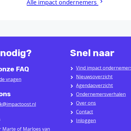
Alle impact ondernemers
 nodig?
Snel naar
Vind impact ondernemer
 onze FAQ
Nieuwsoverzicht
lde vragen
Agendaoverzicht
 ons
Ondernemersverhalen
Over ons
k@impactoost.nl
Contact
s
Inloggen
r Marte of Marloes van