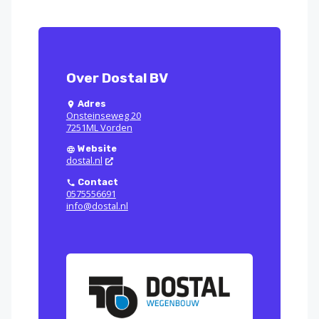
Over Dostal BV
Adres
Onsteinseweg 20
7251ML Vorden
Website
dostal.nl
Contact
0575556691
info@dostal.nl