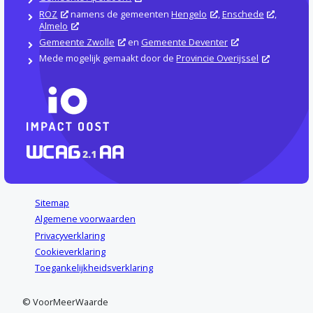
ROZ
namens de gemeenten
Hengelo
,
Enschede
,
Almelo
Gemeente Zwolle
en
Gemeente Deventer
Mede mogelijk gemaakt door de
Provincie Overijssel
Sitemap
Algemene voorwaarden
Privacyverklaring
Cookieverklaring
Toegankelijkheidsverklaring
© VoorMeerWaarde