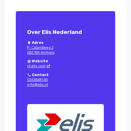
Over Elis Nederland
Adres
P. Calandweg 2
6827BK Arnhem
Website
nl.elis.com
Contact
0263848140
info@elis.nl