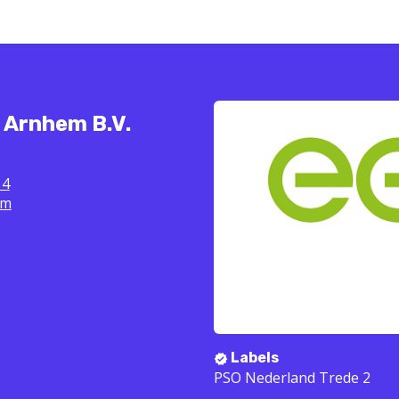
 Arnhem B.V.
 4
em
Labels
PSO Nederland Trede 2