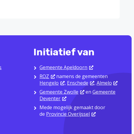
Initiatief van
s
Gemeente Apeldoorn
ROZ
namens de gemeenten
Hengelo
,
Enschede
,
Almelo
Gemeente Zwolle
en
Gemeente
Deventer
Mede mogelijk gemaakt door
de
Provincie Overijssel