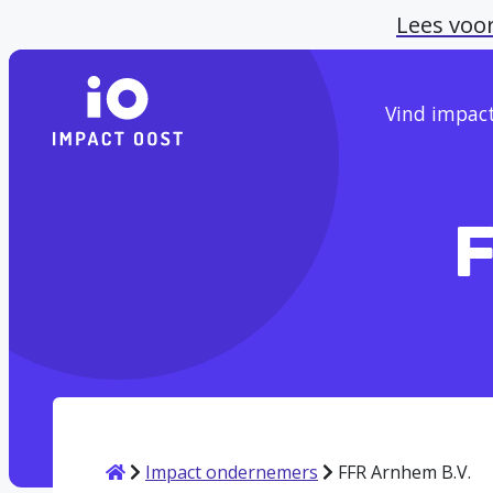
Lees voo
Vind impac
F
Home
Impact ondernemers
FFR Arnhem B.V.