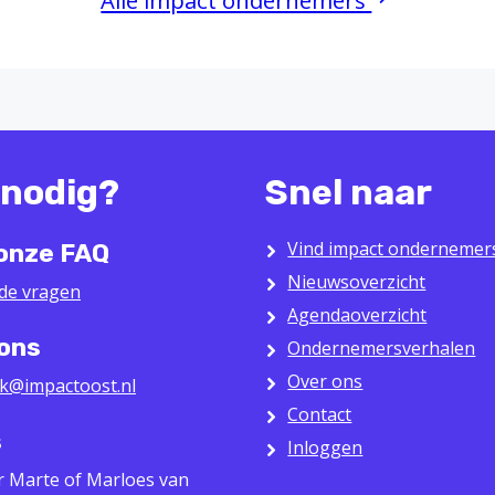
Alle impact ondernemers
 nodig?
Snel naar
Vind impact ondernemer
 onze FAQ
Nieuwsoverzicht
lde vragen
Agendaoverzicht
 ons
Ondernemersverhalen
Over ons
k@impactoost.nl
Contact
s
Inloggen
r Marte of Marloes van