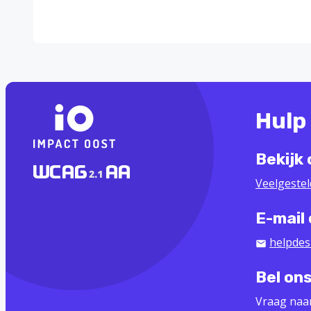
Hulp
Bekijk
Veelgeste
E-mail
helpdes
Bel on
Vraag naa