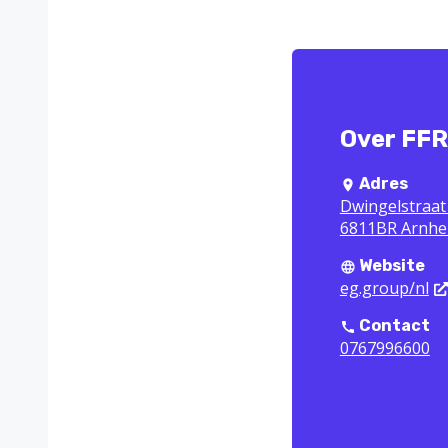
Over FFR
Adres
Dwingelstraat
6811BR Arnh
Website
eg.group/nl
Contact
0767996600