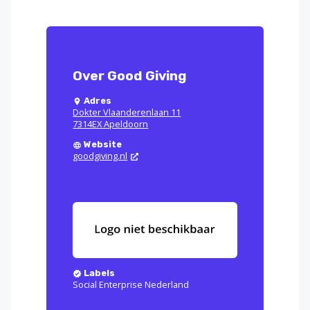
Over Good Giving
Adres
Dokter Vlaanderenlaan 11
7314EX Apeldoorn
Website
goodgiving.nl
Labels
Social Enterprise Nederland