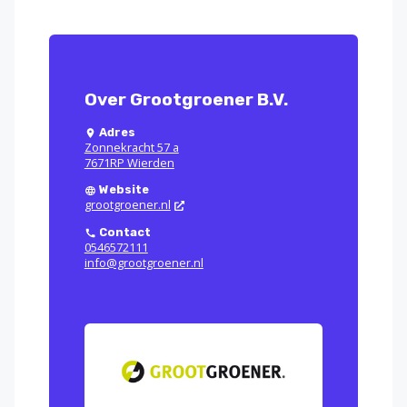
Over Grootgroener B.V.
Adres
Zonnekracht 57 a
7671RP Wierden
Website
grootgroener.nl
Contact
0546572111
info@grootgroener.nl