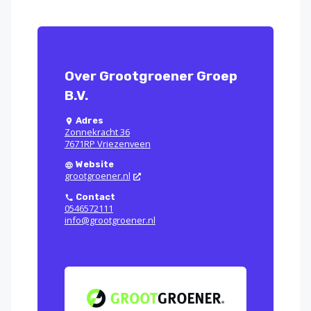
Over Grootgroener Groep
B.V.
Adres
Zonnekracht 36
7671RP Vriezenveen
Website
grootgroener.nl
Contact
0546572111
info@grootgroener.nl