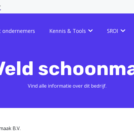
r
t ondernemers
Kennis & Tools
SROI
 Veld schoonma
Vind alle informatie over dit bedrijf.
maak B.V.