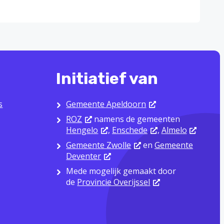
Initiatief van
s
Gemeente Apeldoorn
ROZ
namens de gemeenten
Hengelo
,
Enschede
,
Almelo
Gemeente Zwolle
en
Gemeente
Deventer
Mede mogelijk gemaakt door
de
Provincie Overijssel