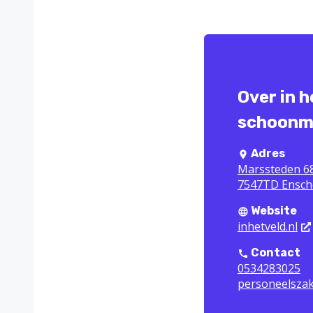
Over in h
schoonma
Adres
Marssteden 6
7547TD Ensch
Website
inhetveld.nl
Contact
0534283025
personeelszak