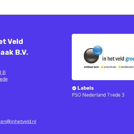
et Veld
ak B.V.
8 B
ede
Labels
PSO Nederland Trede 3
en@inhetveld.nl