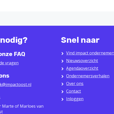
 nodig?
Snel naar
Vind impact ondernemer
 onze FAQ
Nieuwsoverzicht
lde vragen
Agendaoverzicht
 ons
Ondernemersverhalen
Over ons
k@impactoost.nl
Contact
s
Inloggen
r Marte of Marloes van
st