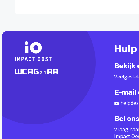
Hulp
Bekijk
Veelgeste
E-mail
helpdes
Bel on
Vraag naa
Impact Oo