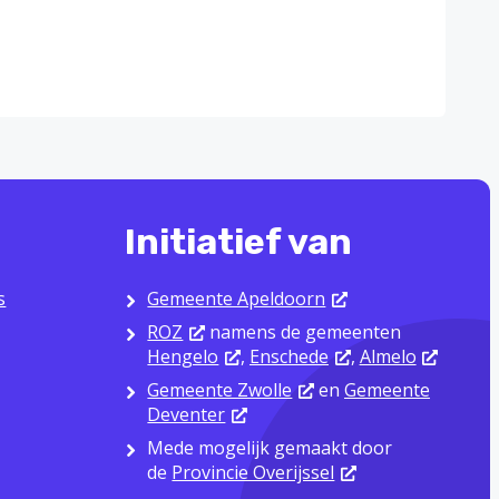
Initiatief van
s
Gemeente Apeldoorn
ROZ
namens de gemeenten
Hengelo
,
Enschede
,
Almelo
Gemeente Zwolle
en
Gemeente
Deventer
Mede mogelijk gemaakt door
de
Provincie Overijssel