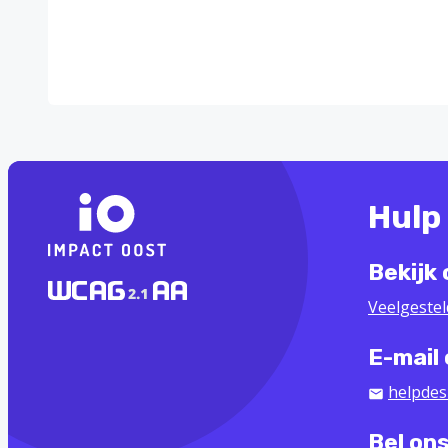
Hulp
Bekijk
Veelgeste
E-mail
helpdes
Bel on