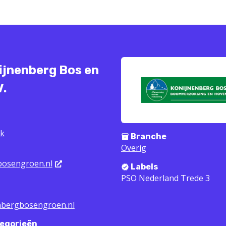
ijnenberg Bos en
V.
ek
Branche
Overig
bosengroen.nl
Labels
PSO Nederland Trede 3
nbergbosengroen.nl
egorieën