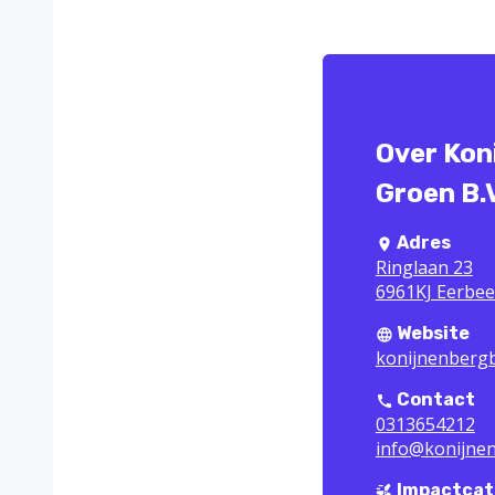
Over Kon
Groen B.
Adres
Ringlaan 23
6961KJ Eerbe
Website
konijnenberg
Contact
0313654212
info@konijne
Impactcat