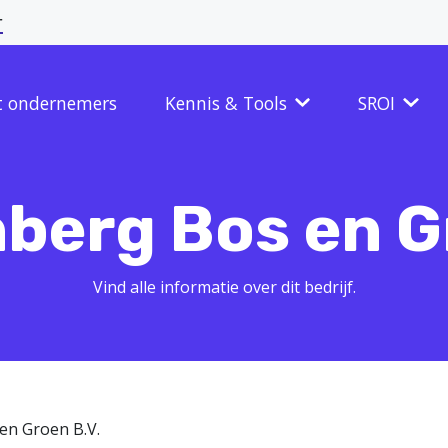
r
t ondernemers
Kennis & Tools
SROI
berg Bos en G
Vind alle informatie over dit bedrijf.
en Groen B.V.