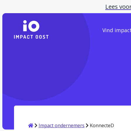
Lees voo
Vind impac
Home
Impact ondernemers
KonnecteD