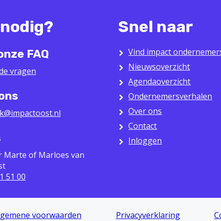
 nodig?
Snel naar
Vind impact ondernemer
 onze FAQ
Nieuwsoverzicht
lde vragen
Agendaoverzicht
 ons
Ondernemersverhalen
Over ons
k@impactoost.nl
Contact
s
Inloggen
r Marte of Marloes van
st
1 51 00
lgemene voorwaarden
Privacyverklaring
C