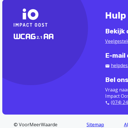
Hulp
Bekijk
Veelgeste
E-mail
helpdes
Bel on
Vraag naa
Impact Oo
(074) 24
© VoorMeerWaarde
Sitemap
A