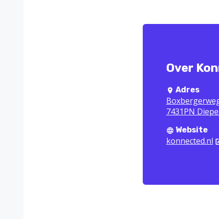
Over Ko
Adres
Boxbergerweg
7431PN Diepe
Website
konnected.nl