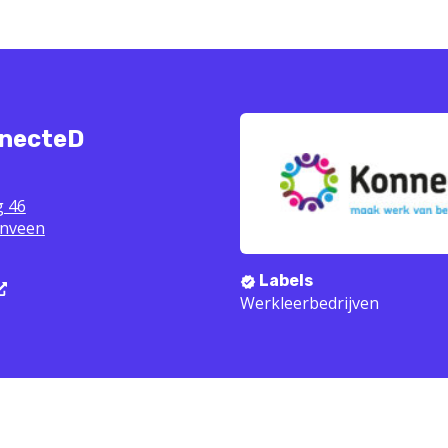
nnecteD
 46
nveen
Labels
Werkleerbedrijven