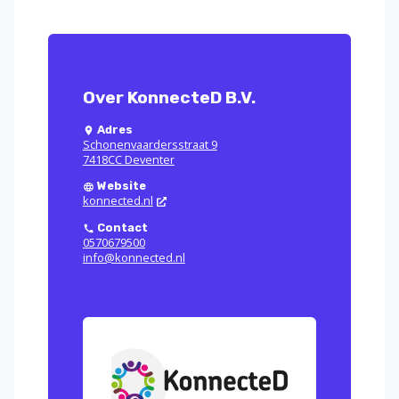
Over KonnecteD B.V.
Adres
Schonenvaardersstraat 9
7418CC Deventer
Website
konnected.nl
Contact
0570679500
info@konnected.nl