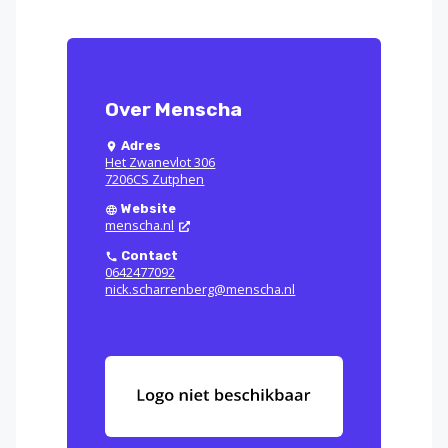
Over Menscha
Adres
Het Zwanevlot 306
7206CS Zutphen
Website
menscha.nl
Contact
0642477092
nick.scharrenberg@menscha.nl