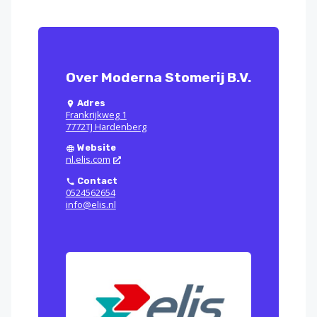
Over Moderna Stomerij B.V.
Adres
Frankrijkweg 1
7772TJ Hardenberg
Website
nl.elis.com
Contact
0524562654
info@elis.nl