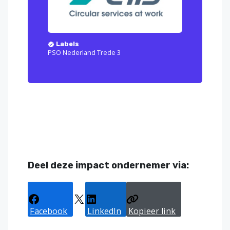
Labels
PSO Nederland Trede 3
Deel deze impact ondernemer via:
Facebook
X
LinkedIn
Kopieer link