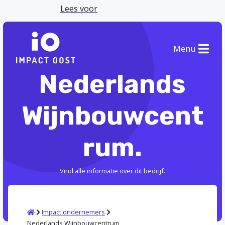
Lees voor
Menu
Nederlands
Wijnbouwcent
rum.
Vind alle informatie over dit bedrijf.
Home
Impact ondernemers
Nederlands Wijnbouwcentrum