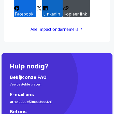
Facebook
X
LinkedIn
Kopieer link
Alle impact ondernemers
Hulp nodig?
Bekijk onze FAQ
Veelgestelde vragen
E-mail ons
helpdesk@impactoost.nl
Bel ons