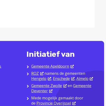
Initiatief van
s
Gemeente Apeldoorn
ROZ
namens de gemeenten
Hengelo
,
Enschede
,
Almelo
Gemeente Zwolle
en
Gemeente
Deventer
Mede mogelijk gemaakt door
de
Provincie Overijssel