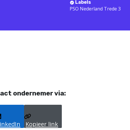
Labels
PSO Nederland Trede 3
act ondernemer via:
inkedIn
Kopieer link