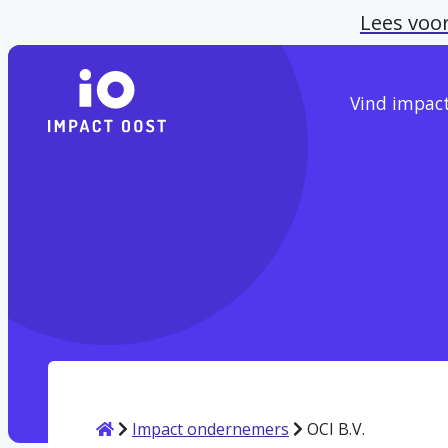
Lees voo
Vind impac
Home
Impact ondernemers
OCI B.V.