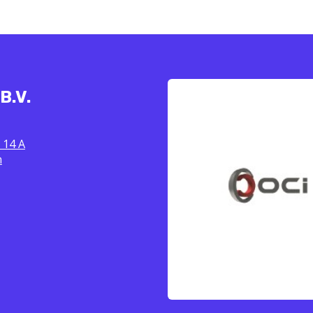
B.V.
 14 A
n