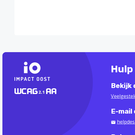
Hulp
Bekijk
Veelgeste
E-mail
helpdes