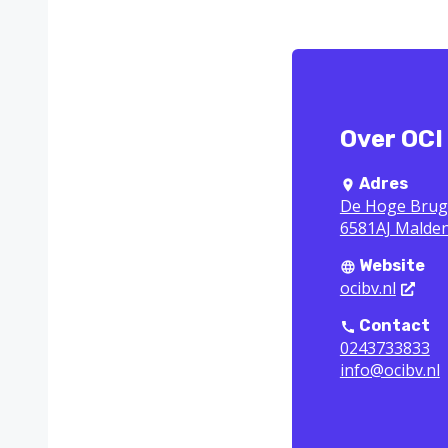
Over OCI 
Adres
De Hoge Brug
6581AJ Malde
Website
ocibv.nl
Contact
0243733833
info@ocibv.nl