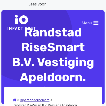
Lees voor
Menu
Randstad
RiseSmart
B.V. Vestiging
Apeldoorn.
Vind alle informatie over dit bedrijf.
Home
Impact ondernemers
Randstad RiseSmart B.V. Vestiging Apeldoorn