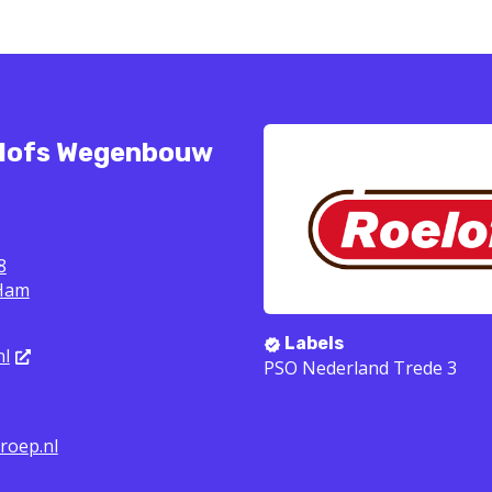
elofs Wegenbouw
8
Ham
Labels
nl
PSO Nederland Trede 3
roep.nl