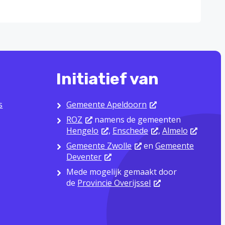
Initiatief van
s
Gemeente Apeldoorn
ROZ
namens de gemeenten
Hengelo
,
Enschede
,
Almelo
Gemeente Zwolle
en
Gemeente
Deventer
Mede mogelijk gemaakt door
de
Provincie Overijssel