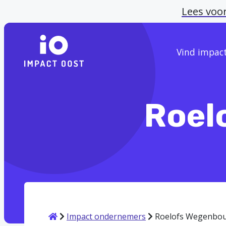
Lees voo
Vind impac
Roel
Home
Impact ondernemers
Roelofs Wegenbou