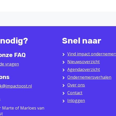
 nodig?
Snel naar
Vind impact ondernemer
 onze FAQ
Nieuwsoverzicht
lde vragen
Agendaoverzicht
 ons
Ondernemersverhalen
Over ons
k@impactoost.nl
Contact
s
Inloggen
r Marte of Marloes van
st