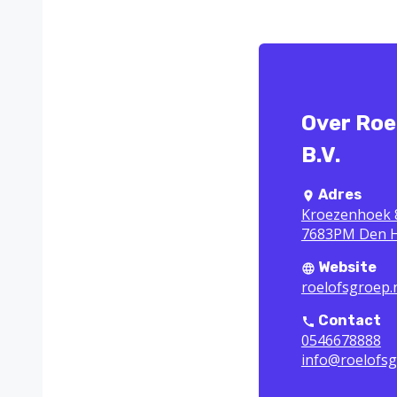
Over Ro
B.V.
Adres
Kroezenhoek 
7683PM Den 
Website
roelofsgroep.
Contact
0546678888
info@roelofsg