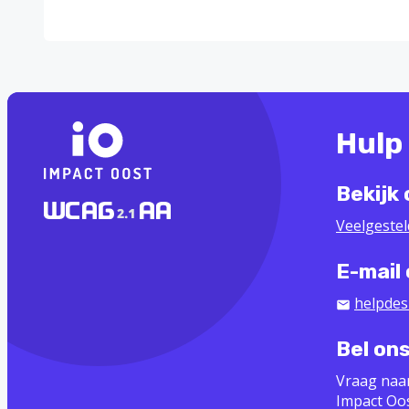
Hulp
Bekijk
Veelgeste
E-mail
helpdes
Bel on
Vraag naa
Impact Oo