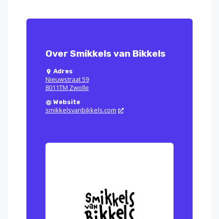
Over Smikkels van Bikkels
Adres
Nieuwstraat 59
8011TM Zwolle
Website
smikkelsvanbikkels.com