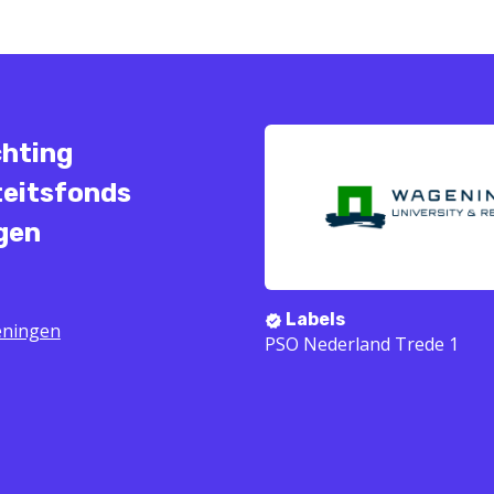
chting
teitsfonds
gen
Labels
ningen
PSO Nederland Trede 1