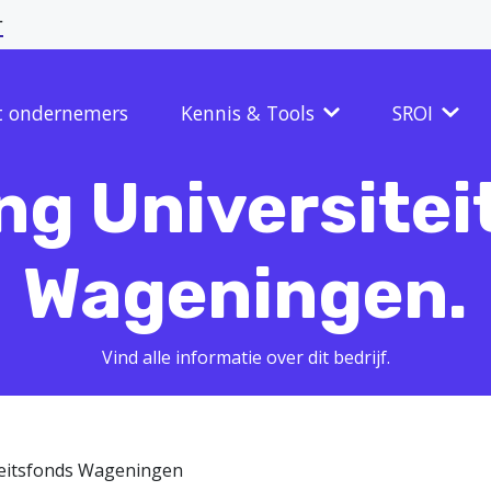
r
t ondernemers
Kennis & Tools
SROI
ng Universite
Wageningen.
Vind alle informatie over dit bedrijf.
iteitsfonds Wageningen