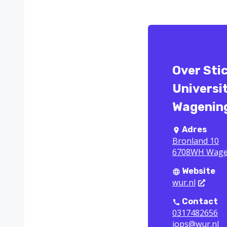
Over Sti
Universi
Wagenin
Adres
Bronland 10
6708WH Wage
Website
wur.nl
Contact
0317482656
jops@wur.nl