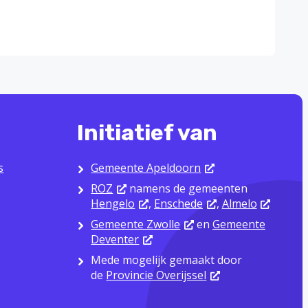
Initiatief van
s
Gemeente Apeldoorn
ROZ
namens de gemeenten
Hengelo
,
Enschede
,
Almelo
Gemeente Zwolle
en
Gemeente
Deventer
Mede mogelijk gemaakt door
de
Provincie Overijssel