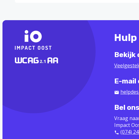
Hulp
Bekijk
Veelgeste
E-mail
helpdes
Bel on
Vraag naa
Impact Oo
(074) 24