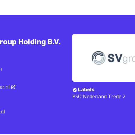
roup Holding B.V.
n
er.nl
Labels
PSO Nederland Trede 2
nl