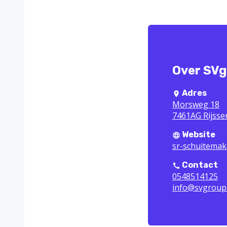
Over SVg
Adres
Morsweg 18
7461AG Rijsse
Website
sr-schuitemak
Contact
0548514125
info@svgroup.