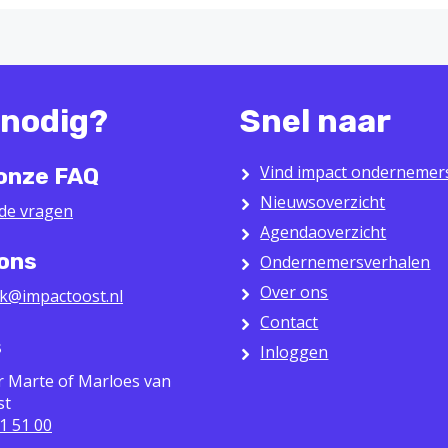
 nodig?
Snel naar
Vind impact ondernemer
 onze FAQ
Nieuwsoverzicht
lde vragen
Agendaoverzicht
 ons
Ondernemersverhalen
Over ons
k@impactoost.nl
Contact
s
Inloggen
r Marte of Marloes van
st
1 51 00