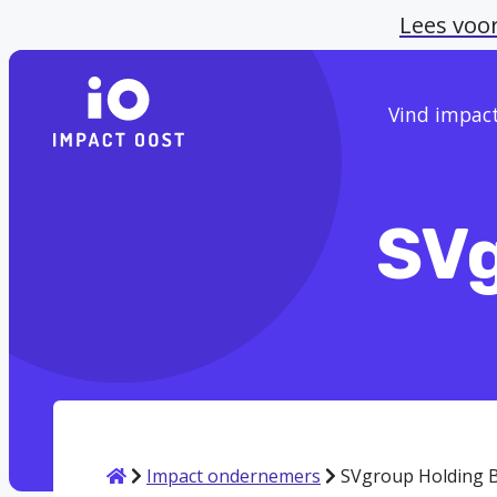
Lees voo
Vind impac
SVg
Home
Impact ondernemers
SVgroup Holding B