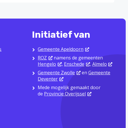
Initiatief van
s
Gemeente Apeldoorn
ROZ
namens de gemeenten
Hengelo
,
Enschede
,
Almelo
Gemeente Zwolle
en
Gemeente
Deventer
Mede mogelijk gemaakt door
de
Provincie Overijssel