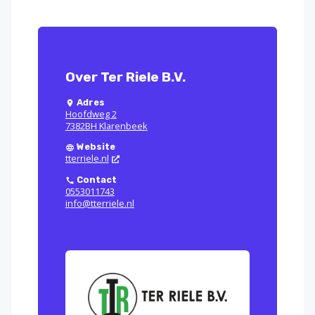
Over Ter Riele B.V.
Adres
Hoofdweg 2
7382BH Klarenbeek
Website
tterriele.nl
Contact
0553011743
info@tterriele.nl