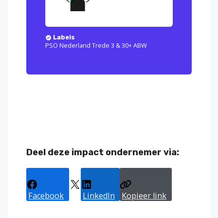
Labels
PSO Nederland Trede 3 & 30+ ABW
Deel deze impact ondernemer via:
Facebook
X
LinkedIn
Kopieer link