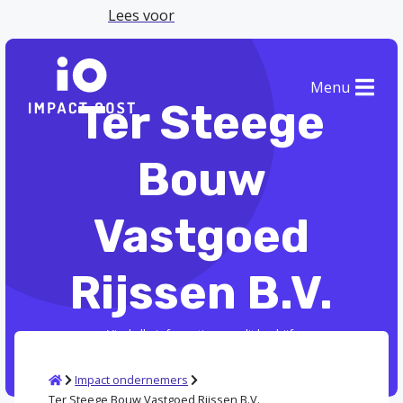
Lees voor
Menu
Ter Steege
Bouw
Vastgoed
Rijssen B.V.
Vind alle informatie over dit bedrijf.
Home
Impact ondernemers
Ter Steege Bouw Vastgoed Rijssen B.V.