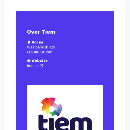
Over Tiem
Adres
Waalbandijk 129
6651KB Druten
Website
tiem.nl