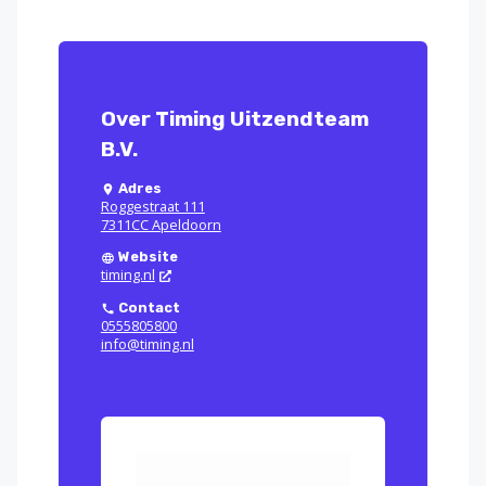
Over Timing Uitzendteam
B.V.
Adres
Roggestraat 111
7311CC Apeldoorn
Website
timing.nl
Contact
0555805800
info@timing.nl