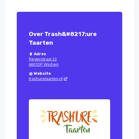
Over Trash&#8217;ure
Taarten
Adres
Reigerstraat 22
6601DP Wijchen
Website
trashuretaarten.nl