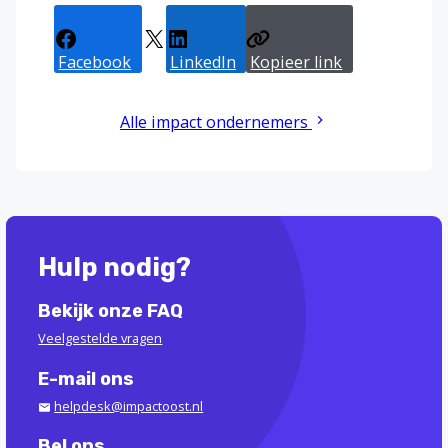
Facebook
X
LinkedIn
Kopieer link
Alle impact ondernemers
Hulp nodig?
Bekijk onze FAQ
Veelgestelde vragen
E-mail ons
helpdesk@impactoost.nl
Bel ons