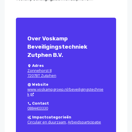
Over Voskamp
Beveiligingstechniek
Zutphen B.V.
Adres
Zonnehorst 8
7207BT Zutphen
Website
www.voskampgroep.nl/beveiligingstechnie
k
Contact
0884403330
Impactcategorieën
Circulair en duurzaam
,
Arbeidsparticipatie