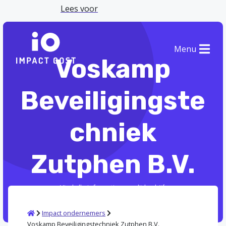
Lees voor
Menu
Voskamp
Beveiligingste
chniek
Zutphen B.V.
Vind alle informatie over dit bedrijf.
Home
Impact ondernemers
Voskamp Beveiligingstechniek Zutphen B.V.