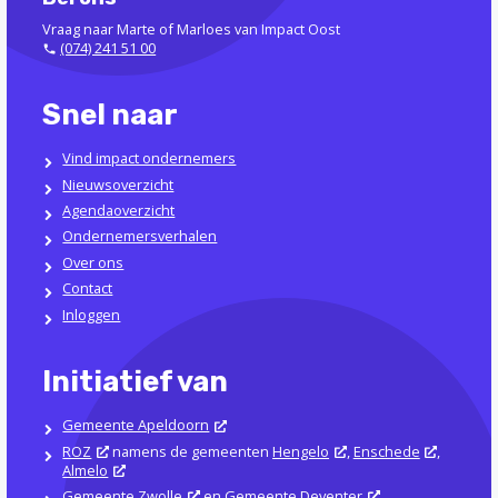
Vraag naar Marte of Marloes van Impact Oost
(074) 241 51 00
Snel naar
Vind impact ondernemers
Nieuwsoverzicht
Agendaoverzicht
Ondernemersverhalen
Over ons
Contact
Inloggen
Initiatief van
Gemeente Apeldoorn
ROZ
namens de gemeenten
Hengelo
,
Enschede
,
Almelo
Gemeente Zwolle
en
Gemeente Deventer