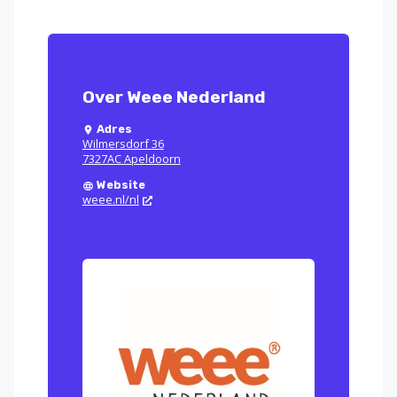
Over Weee Nederland
Adres
Wilmersdorf 36
7327AC Apeldoorn
Website
weee.nl/nl