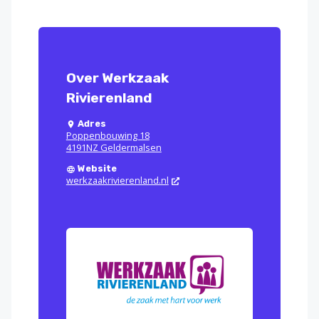
Over Werkzaak
Rivierenland
Adres
Poppenbouwing 18
4191NZ Geldermalsen
Website
werkzaakrivierenland.nl