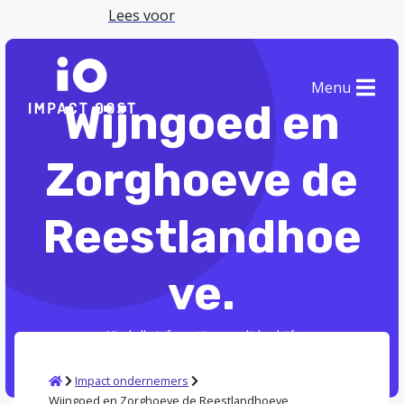
Lees voor
Menu
Wijngoed en
Zorghoeve de
Reestlandhoe
ve.
Vind alle informatie over dit bedrijf.
Home
Impact ondernemers
Wijngoed en Zorghoeve de Reestlandhoeve