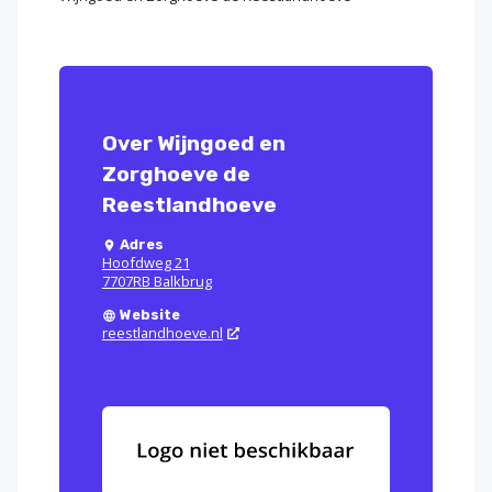
Over Wijngoed en
Zorghoeve de
Reestlandhoeve
Adres
Hoofdweg 21
7707RB Balkbrug
Website
reestlandhoeve.nl