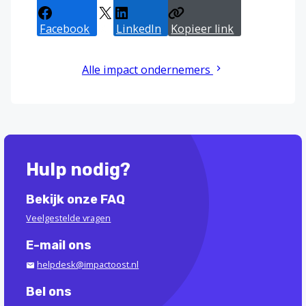
Facebook
X
LinkedIn
Kopieer link
Alle impact ondernemers
Hulp nodig?
Bekijk onze FAQ
Veelgestelde vragen
E-mail ons
helpdesk@impactoost.nl
Bel ons