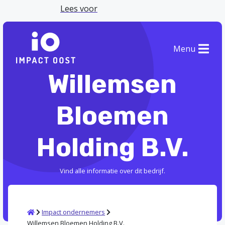
Lees voor
Menu
Willemsen
Bloemen
Holding B.V.
Vind alle informatie over dit bedrijf.
Home
Impact ondernemers
Willemsen Bloemen Holding B.V.