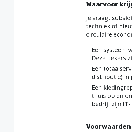
Waarvoor krij
Je vraagt subsid
techniek of nie
circulaire econo
Een systeem v
Deze bekers z
Een totaalserv
distributie) i
Een kledingrepa
thuis op en on
bedrijf zijn IT
Voorwaarden