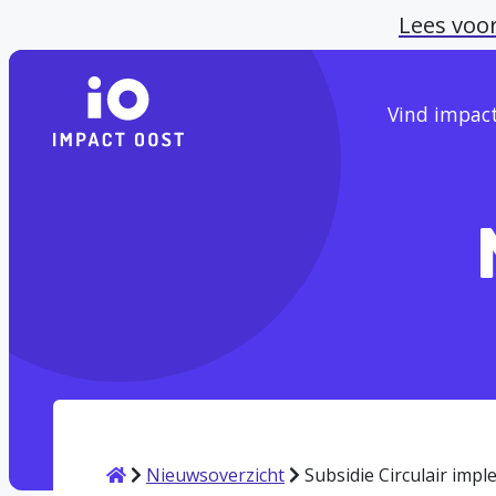
Lees voo
Vind impac
Home
Nieuwsoverzicht
Subsidie Circulair imp