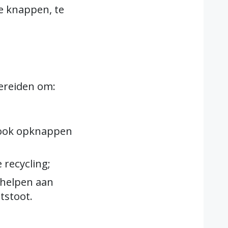
e knappen, te
bereiden om:
 ook opknappen
recycling;
ehelpen aan
itstoot.