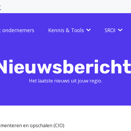
r
t ondernemers
Kennis & Tools
SROI
Nieuwsbericht
Het laatste nieuws uit jouw regio.
lementeren en opschalen (CIO)