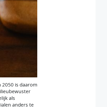
n 2050 is daarom
milieubewuster
ijk als
alen anders te