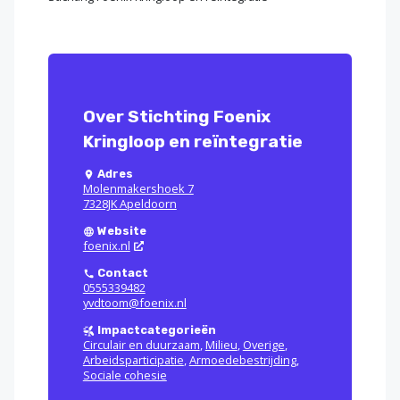
Over Stichting Foenix
Kringloop en reïntegratie
Adres
Molenmakershoek 7
7328JK Apeldoorn
Website
foenix.nl
Contact
0555339482
yvdtoom@foenix.nl
Impactcategorieën
Circulair en duurzaam
,
Milieu
,
Overige
,
Arbeidsparticipatie
,
Armoedebestrijding
,
Sociale cohesie