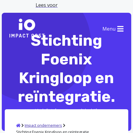
Lees voor
Menu
Stichting
Foenix
Kringloop en
reïntegratie.
Vind alle informatie over dit bedrijf.
Home
Impact ondernemers
Stichting Foenix Kringloop en reïntegratie